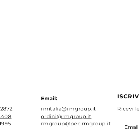
ISCRIV
Email:
02872
rmitalia@rmgroup.it
Ricevi l
6408
ordini@rmgroup.it
41995
rmgroup@pec.rmgroup.it
Email