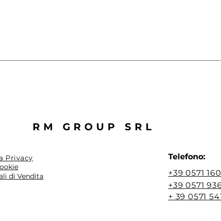
RM GROUP SRL
Telefono:
a Privacy
Cookie
+39 0571 16
li di Vendita
+39 0571 93
+ 39 0571 5