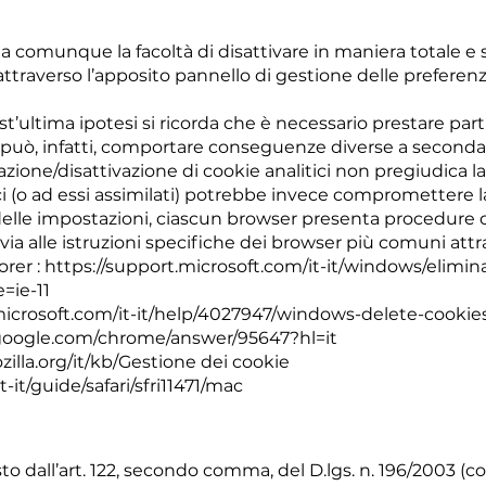
 comunque la facoltà di disattivare in maniera totale e sel
 attraverso l’apposito pannello di gestione delle preferen
t’ultima ipotesi si ricorda che è necessario prestare part
a può, infatti, comportare conseguenze diverse a seconda d
zione/disattivazione di cookie analitici non pregiudica la 
ci (o ad essi assimilati) potrebbe invece compromettere la
elle impostazioni, ciascun browser presenta procedure di
rinvia alle istruzioni specifiche dei browser più comuni attr
rer :
https://support.microsoft.com/it-it/windows/elimin
=ie-11
microsoft.com/it-it/help/4027947/windows-delete-cookie
.google.com/chrome/answer/95647?hl=it
zilla.org/it/kb/Gestione
dei cookie
-it/guide/safari/sfri11471/mac
dall’art. 122, secondo comma, del D.lgs. n. 196/2003 (c