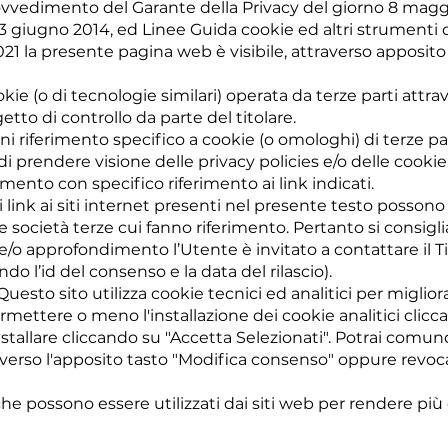
rovvedimento del Garante della Privacy del giorno 8 magg
l 3 giugno 2014, ed Linee Guida cookie ed altri strumenti
2021 la presente pagina web è visibile, attraverso apposito
okie (o di tecnologie similari) operata da terze parti attrav
to di controllo da parte del titolare.
ni riferimento specifico a cookie (o omologhi) di terze pa
prendere visione delle privacy policies e/o delle cookie po
nto con specifico riferimento ai link indicati.
 link ai siti internet presenti nel presente testo possono
e società terze cui fanno riferimento. Pertanto si consigl
/o approfondimento l’Utente è invitato a contattare il Tit
do l’id del consenso e la data del rilascio).
Questo sito utilizza cookie tecnici ed analitici per miglio
ermettere o meno l'installazione dei cookie analitici clicc
nstallare cliccando su "Accetta Selezionati". Potrai comu
verso l'apposito tasto "Modifica consenso" oppure revoc
 che possono essere utilizzati dai siti web per rendere più