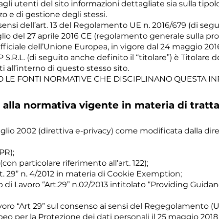
gli utenti del sito informazioni dettagliate sia sulla tipol
zzo e di gestione degli stessi.
sensi dell’art. 13 del Regolamento UE n. 2016/679 (di segu
o del 27 aprile 2016 CE (regolamento generale sulla prot
iciale dell’Unione Europea, in vigore dal 24 maggio 2016).
.R.L. (di seguito anche definito il “titolare”) è Titolare
all’interno di questo stesso sito.
O LE FONTI NORMATIVE CHE DISCIPLINANO QUESTA I
alla normativa vigente in materia di tratt
uglio 2002 (direttiva e-privacy) come modificata dalla dir
PR);
(con particolare riferimento all’art. 122);
t. 29” n. 4/2012 in materia di Cookie Exemption;
i Lavoro “Art.29” n.02/2013 intitolato “Providing Guida
voro “Art 29” sul consenso ai sensi del Regegolamento (UE
eo per la Protezione dei dati personali il 25 maggio 2018 