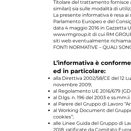
Titolare del trattamento fornisce a
similari) sia sulle modalità di utili
La presente informativa è resa ai 
Parlamento Europeo e del Consigli
data 4 maggio 2016 in Gazzetta Uff
www.rmgroup.it
di cui RM GROUP S
siti web eventualmente richiamati 
FONTI NORMATIVE – QUALI SON
L’informativa è conforme 
ed in particolare:
alla Direttiva 2002/58/CE del 12 L
novembre 2009;
al Regolamento UE 2016/679 (GD
al D.lgs. n. 196 del 2003 e ss.mm.ii 
al Parere del Gruppo di Lavoro “Ar
al Working Document del Gruppo d
cookies”;
alle Linee Guida del Gruppo di La
2018, ratificate da Comitato Europ