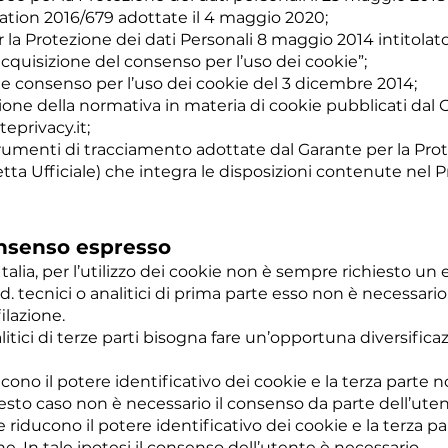
tion 2016/679 adottate il 4 maggio 2020;
la Protezione dei dati Personali 8 maggio 2014 intitolat
’acquisizione del consenso per l’uso dei cookie”;
a e consenso per l’uso dei cookie del 3 dicembre 2014;
zione della normativa in materia di cookie pubblicati dal 
eprivacy.it
;
trumenti di tracciamento adottate dal Garante per la Prot
zetta Ufficiale) che integra le disposizioni contenute n
onsenso espresso
Italia, per l’utilizzo dei cookie non è sempre richiesto u
d. tecnici o analitici di prima parte esso non è necessario,
ilazione.
itici di terze parti bisogna fare un’opportuna diversific
ono il potere identificativo dei cookie e la terza parte n
uesto caso non è necessario il consenso da parte dell’uten
iducono il potere identificativo dei cookie e la terza pa
ne. In tale ipotesi il consenso dell’utente è necessario.