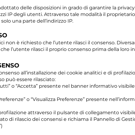
ottato delle disposizioni in grado di garantire la privacy
izzi IP degli utenti. Attraverso tale modalità il proprietar
olo una parte dell’indirizzo IP.
SO
ici non è richiesto che l’utente rilasci il consenso. Divers
 che l’utente rilasci il proprio consenso prima della loro in
SENSO
onsenso all’installazione dei cookie analitici e di profilazi
o può essere rilasciato:
tti” o “Accetta” presente nel banner informativo visibile 
Preferenze” o “Visualizza Preferenze” presente nell’inform
 profilazione attraverso il pulsante di collegamento visibil
tato di rilascio dei consensi e richiama il Pannello di Ges
)