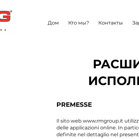
Дом
Кто мы?
Контакты
За
РАСШ
ИСПОЛ
PREMESSE
Il sito web
www.rmgroup.it
utiliz
delle applicazioni online. In parti
definite nel dettaglio nel present