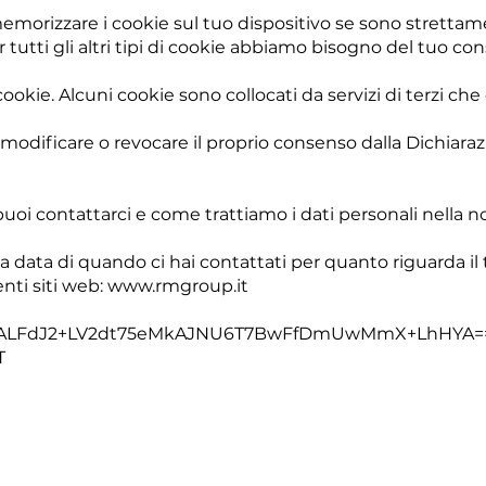
morizzare i cookie sul tuo dispositivo se sono strettame
tutti gli altri tipi di cookie abbiamo bisogno del tuo co
i cookie. Alcuni cookie sono collocati da servizi di terzi 
modificare o revocare il proprio consenso dalla Dichiaraz
uoi contattarci e come trattiamo i dati personali nella no
la data di quando ci hai contattati per quanto riguarda i
enti siti web:
www.rmgroup.it
3ZALFdJ2+LV2dt75eMkAJNU6T7BwFfDmUwMmX+LhHYA==Da
T