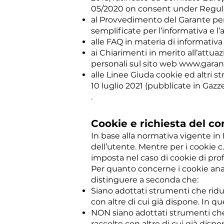
05/2020 on consent under Regula
al Provvedimento del Garante per 
semplificate per l’informativa e l
alle FAQ in materia di informativ
ai Chiarimenti in merito all’attua
personali sul sito web
www.garant
alle Linee Giuda cookie ed altri s
10 luglio 2021 (pubblicate in Gaz
.
Cookie e richiesta del c
In base alla normativa vigente in 
dell’utente. Mentre per i cookie c.
imposta nel caso di cookie di prof
Per quanto concerne i cookie anal
distinguere a seconda che:
Siano adottati strumenti che riduc
con altre di cui già dispone. In q
NON siano adottati strumenti che r
raccolte con altre di cui già dispo